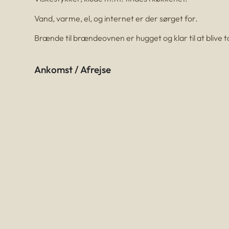
Vand, varme, el, og internet er der sørget for.
Brænde til brændeovnen er hugget og klar til at blive 
Ankomst / Afrejse
Ro i villaen
Booking
Afbestillingspolitik
Book ophold